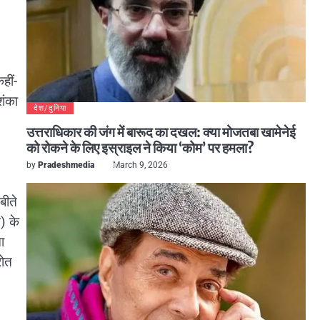
हीं-
शंका
देश/दुनिया
उत्तराधिकार की जंग में बारूद का दखल: क्या मोजतबा खामेनेई
को रोकने के लिए इस्राइल ने किया ‘कोम’ पर हमला?
by
Pradeshmedia
March 9, 2026
बीते
न) के
ा
रोत