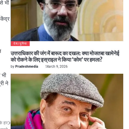
से भी
ेंद्र
देश/दुनिया
न
उत्तराधिकार की जंग में बारूद का दखल: क्या मोजतबा खामेनेई
को रोकने के लिए इस्राइल ने किया ‘कोम’ पर हमला?
by
Pradeshmedia
March 9, 2026
 भी
री ने
के हर