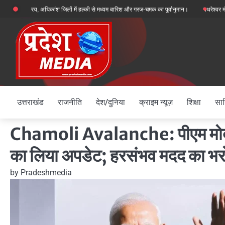
Skip
से सक्रिय, अधिकांश जिलों में हल्की से मध्यम बारिश और गरज-चमक का पूर्वानुमान।
पथरेश्वर मंदिर दोह
to
content
उत्तराखंड
राजनीति
देश/दुनिया
क्राइम न्यूज़
शिक्षा
साह
Chamoli Avalanche: पीएम मोदी ने स
का लिया अपडेट; हरसंभव मदद का भर
by
Pradeshmedia