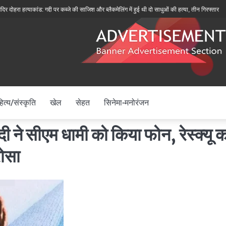
रा हत्याकांड: गद्दी पर कब्जे की साजिश और ब्लैकमेलिंग में हुई थी दो साधुओं की हत्या, तीन गिरफ्तार
बीके
ित्य/संस्कृति
खेल
सेहत
सिनेमा-मनोरंजन
ीएम धामी को किया फोन, रेस्‍क्‍यू का
ोसा