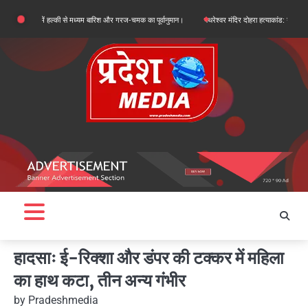
Skip
िलों में हल्की से मध्यम बारिश और गरज-चमक का पूर्वानुमान।
पथरेश्वर मंदिर दोहरा हत्याकांड: गद्दी पर कब्जे की स
to
content
हादसाः ई-रिक्शा और डंपर की टक्कर में महिला
का हाथ कटा, तीन अन्य गंभीर
by
Pradeshmedia