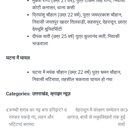
मुकेश राणा (उम्र 21 वर्ष), पुत्र टीकम सिंह राणा, निवासी
कोटी कनासर, थाना कसी
प्रियांशु चौहान (उम्र 22 वर्ष), पुत्र जयप्रकाश चौहान,
निवासी जगतपुर खादर तिलवाड़ी, सहसपुर, देहरादून, छात्र
देवभूमि यूनिवर्सिटी
दीपक सती (उम्र 25 वर्ष) पुत्र कुलानंद सती, निवासी
भाऊवाला
घटना में घायल
घटना में मयंक चौहान (उम्र 22 वर्ष) पुत्र चमन चौहान,
निवासी मटियावा, तहसील चकराता घायल हो गया
Categories:
उत्तराखंड
,
क्राइम न्यूज़
Post
कच्ची शराब का गढ़ बना हरिद्वार? 6
देहरादून में संरक्षण सम्मेलन का
तस्कर पकड़े गए, लहन और
आगाज़, बाघों से मधुमक्खियों तक हुई
navigation
भट्टियां बरामद
चर्चा