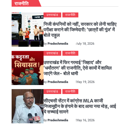
राजनीति
उत्तराखंड
राजनीति
निजी कंपनियों को नहीं, सरकार को लेनी चाहिए
परीक्षा कराने की जिम्मेदारी: ‘छात्रों की गूंज’ में
बोले राहुल
by
Pradeshmedia
July 18, 2026
उत्तराखंड
राजनीति
उत्तराखंड में फिर गरमाई ‘जिहाद’ और
‘धर्मांतरण’ की राजनीति, ऐसे कामों में शामिल
जाएंगे जेल- बोले धामी
by
Pradeshmedia
May 19, 2026
उत्तराखंड
राजनीति
सीएचसी सेंटर में कांग्रेस MLA काजी
निजामुद्दीन के हंगामे के बाद आया नया मोड़, आई
ये सच्चाई सामने
by
Pradeshmedia
May 16, 2026