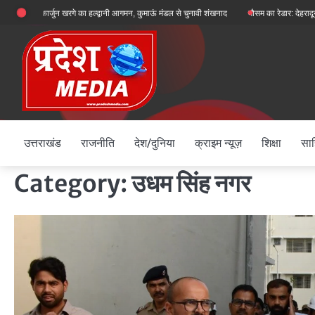
Skip
कार्जुन खरगे का हल्द्वानी आगमन, कुमाऊं मंडल से चुनावी शंखनाद
मौसम का रेडार: देहरादून, चमोली और बागे
to
content
उत्तराखंड
राजनीति
देश/दुनिया
क्राइम न्यूज़
शिक्षा
साह
Category:
उधम सिंह नगर