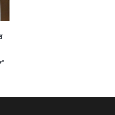
ास
ाओं