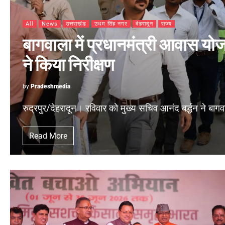
All
News
उत्तराखंड
उधम सिंह नगर
देहरादून
राज्य
बागवाला में प्रधानमंत्री आवास यो
ने किया निरीक्षण
by
Pradeshmedia
रुद्रपुर/देहरादून। रविवार को मुख्य सचिव आनंद बर्द्धन ने बागव
Read More