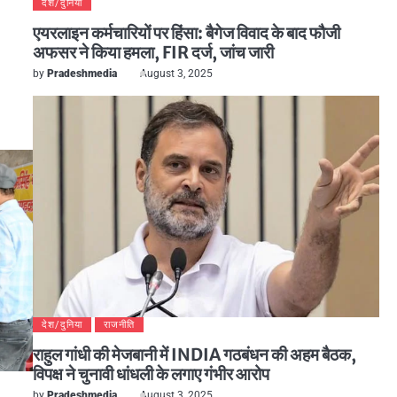
देश/दुनिया
एयरलाइन कर्मचारियों पर हिंसा: बैगेज विवाद के बाद फौजी
अफसर ने किया हमला, FIR दर्ज, जांच जारी
by
Pradeshmedia
August 3, 2025
देश/दुनिया
राजनीति
राहुल गांधी की मेजबानी में INDIA गठबंधन की अहम बैठक,
विपक्ष ने चुनावी धांधली के लगाए गंभीर आरोप
by
Pradeshmedia
August 3, 2025