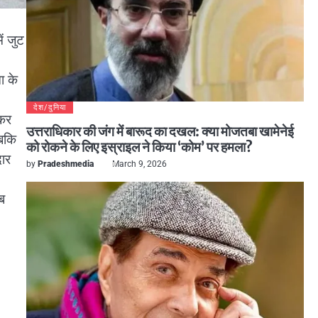
ें जुट
ा के
देश/दुनिया
 कर
उत्तराधिकार की जंग में बारूद का दखल: क्या मोजतबा खामेनेई
जबकि
को रोकने के लिए इस्राइल ने किया ‘कोम’ पर हमला?
दार
by
Pradeshmedia
March 9, 2026
ब