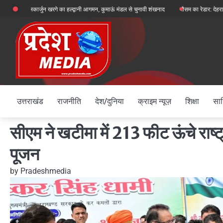
Skip
 मल्लिकार्जुन खरगे का हल्द्वानी आगमन, कुमाऊं मंडल से चुनावी शंखनाद
मौसम का रेडार: देहरादून, चमोली और
to
content
उत्तराखंड
राजनीति
देश/दुनिया
क्राइम न्यूज़
शिक्षा
साह
सीएम ने खटीमा में 213 फीट ऊंचे राष्ट
पूजन
by
Pradeshmedia