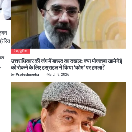
पूजन
रेरित
देश/दुनिया
ीपक
उत्तराधिकार की जंग में बारूद का दखल: क्या मोजतबा खामेनेई
,
को रोकने के लिए इस्राइल ने किया ‘कोम’ पर हमला?
by
Pradeshmedia
March 9, 2026