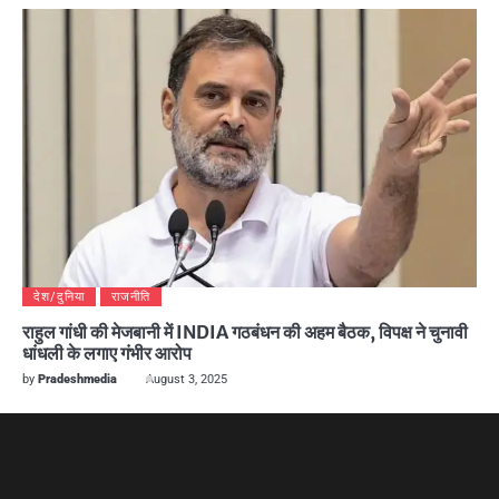
देश/दुनिया
राजनीति
राहुल गांधी की मेजबानी में INDIA गठबंधन की अहम बैठक, विपक्ष ने चुनावी
धांधली के लगाए गंभीर आरोप
by
Pradeshmedia
August 3, 2025