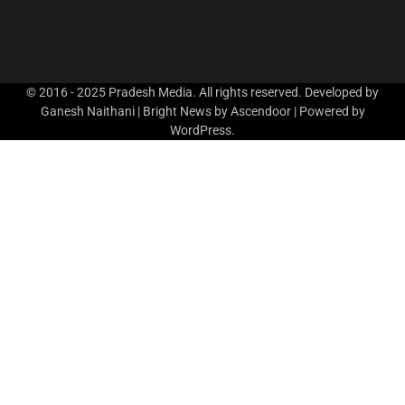
© 2016 - 2025 Pradesh Media. All rights reserved. Developed by
Ganesh Naithani | Bright News by
Ascendoor
| Powered by
WordPress
.