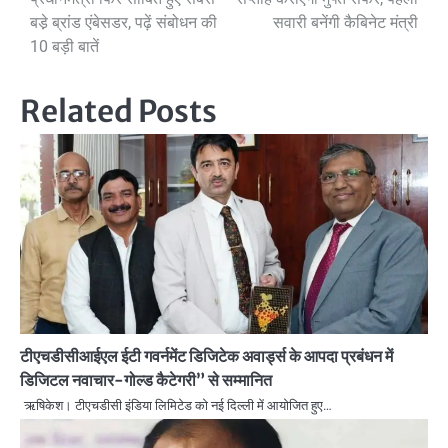
navigation
बडे़ ब्रांड एंबेसडर, पढ़ें संबोधन की
सवारी बनेंगी कैबिनेट मंत्री
10 बड़ी बातें
Related Posts
टीएचडीसीआईएल ईटी गवर्नमेंट डिजिटेक अवार्ड्स के आपदा प्रबंधन में
डिजिटल नवाचार-गोल्ड कैटेगरी” से सम्मानित
ऋषिकेश। टीएचडीसी इंडिया लिमिटेड को नई दिल्ली में आयोजित हुए…