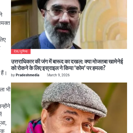
ने
्यक्त
लिए
र
देश/दुनिया
उत्तराधिकार की जंग में बारूद का दखल: क्या मोजतबा खामेनेई
को रोकने के लिए इस्राइल ने किया ‘कोम’ पर हमला?
हैं।
by
Pradeshmedia
March 9, 2026
ला भी
्होंने
ं
ुआ,
ापक