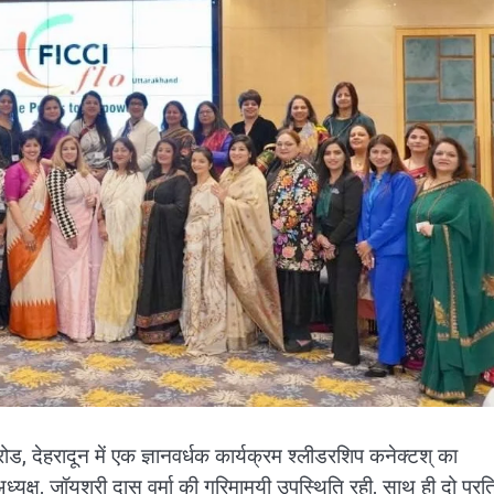
ोड, देहरादून में एक ज्ञानवर्धक कार्यक्रम श्लीडरशिप कनेक्टश् का
यक्ष, जॉयश्री दास वर्मा की गरिमामयी उपस्थिति रही, साथ ही दो प्रति