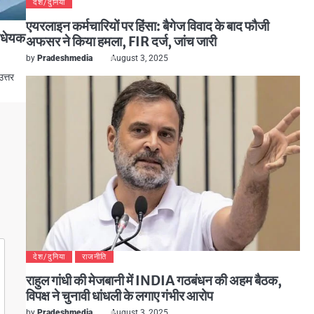
देश/दुनिया
एयरलाइन कर्मचारियों पर हिंसा: बैगेज विवाद के बाद फौजी
िधेयक
अफसर ने किया हमला, FIR दर्ज, जांच जारी
by
Pradeshmedia
August 3, 2025
उत्तर
देश/दुनिया
राजनीति
राहुल गांधी की मेजबानी में INDIA गठबंधन की अहम बैठक,
विपक्ष ने चुनावी धांधली के लगाए गंभीर आरोप
by
Pradeshmedia
August 3, 2025