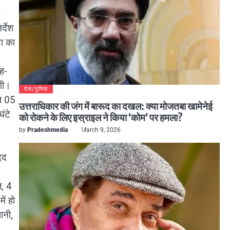
्देश
था का
ह-
गी।
देश/दुनिया
ज 05
उत्तराधिकार की जंग में बारूद का दखल: क्या मोजतबा खामेनेई
ंटे
को रोकने के लिए इस्राइल ने किया ‘कोम’ पर हमला?
by
Pradeshmedia
March 9, 2026
दद
ल, 4
ें हो
ानी,