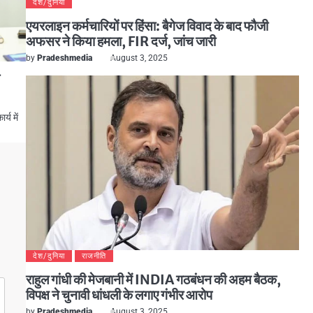
देश/दुनिया
एयरलाइन कर्मचारियों पर हिंसा: बैगेज विवाद के बाद फौजी
अफसर ने किया हमला, FIR दर्ज, जांच जारी
by
Pradeshmedia
August 3, 2025
े
्य में
देश/दुनिया
राजनीति
राहुल गांधी की मेजबानी में INDIA गठबंधन की अहम बैठक,
विपक्ष ने चुनावी धांधली के लगाए गंभीर आरोप
by
Pradeshmedia
August 3, 2025