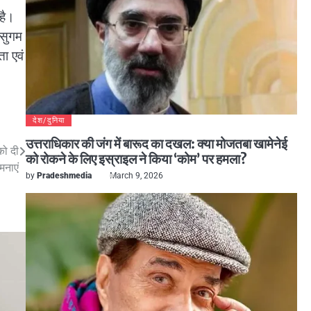
है।
 सुगम
ा एवं
देश/दुनिया
उत्तराधिकार की जंग में बारूद का दखल: क्या मोजतबा खामेनेई
को दी
को रोकने के लिए इस्राइल ने किया ‘कोम’ पर हमला?
मनाएं
by
Pradeshmedia
March 9, 2026