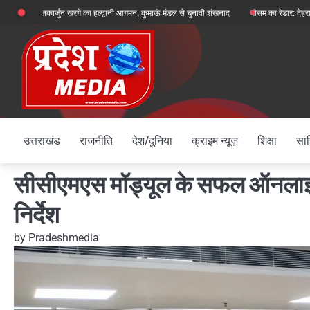
Skip
क्ष मल्लिकार्जुन खरगे का हल्द्वानी आगमन, कुमाऊं मंडल से चुनावी शंखनाद
मौसम का रेडार: देहरादून, चमोली
to
content
उत्तराखंड
राजनीति
देश/दुनिया
क्राइम न्यूज़
शिक्षा
साह
सीसीएमएस मॉड्यूल के सफल ऑनलाइन
निर्देश
by
Pradeshmedia