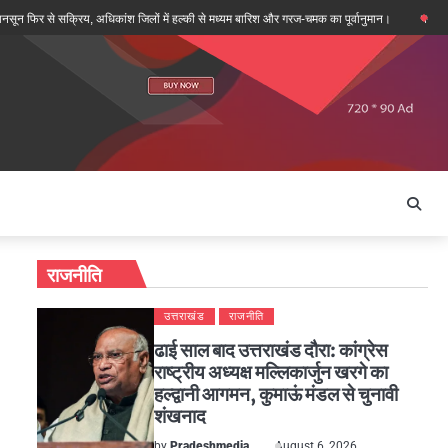
िर से सक्रिय, अधिकांश जिलों में हल्की से मध्यम बारिश और गरज-चमक का पूर्वानुमान।
पथरेश्वर मंदिर 
राजनीति
उत्तराखंड
राजनीति
ढाई साल बाद उत्तराखंड दौरा: कांग्रेस
राष्ट्रीय अध्यक्ष मल्लिकार्जुन खरगे का
हल्द्वानी आगमन, कुमाऊं मंडल से चुनावी
शंखनाद
by
Pradeshmedia
August 6, 2026