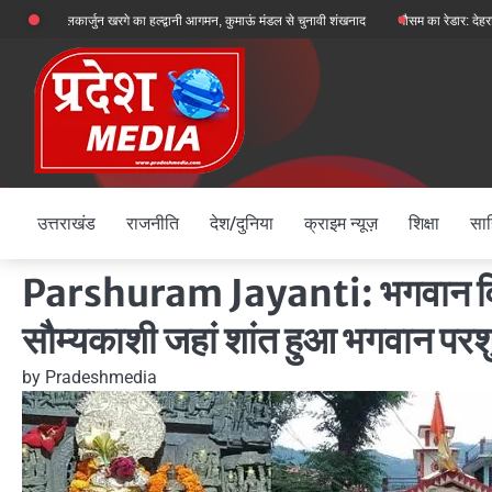
Skip
यक्ष मल्लिकार्जुन खरगे का हल्द्वानी आगमन, कुमाऊं मंडल से चुनावी शंखनाद
मौसम का रेडार: देहरादून, चमोल
to
content
उत्तराखंड
राजनीति
देश/दुनिया
क्राइम न्यूज़
शिक्षा
साह
Parshuram Jayanti: भगवान विष्ण
सौम्यकाशी जहां शांत हुआ भगवान परश
by
Pradeshmedia