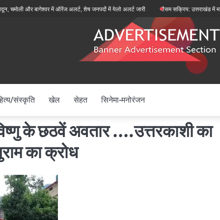
ी और बागेश्वर में ऑरेंज अलर्ट, शेष जनपदों में येलो अलर्ट जारी
मौसम सक्रिय: उत्तराखंड में मानसून फ
ित्य/संस्कृति
खेल
सेहत
सिनेमा-मनोरंजन
ु के छठवें अवतार ….उत्तरकाशी का
ुराम का क्रोध