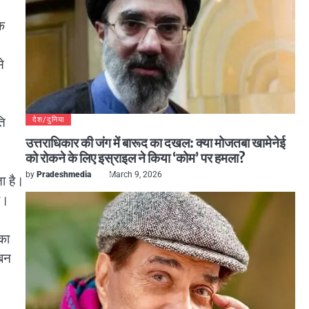
के
े
ति
देश/दुनिया
उत्तराधिकार की जंग में बारूद का दखल: क्या मोजतबा खामेनेई
को रोकने के लिए इस्राइल ने किया ‘कोम’ पर हमला?
by
Pradeshmedia
March 9, 2026
ता है।
ो।
 का
 बन