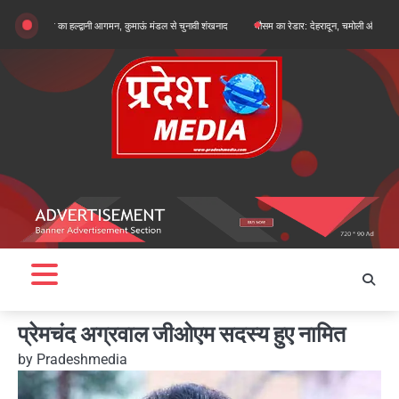
Skip
ुन खरगे का हल्द्वानी आगमन, कुमाऊं मंडल से चुनावी शंखनाद
मौसम का रेडार: देहरादून, चमोली और बागेश्वर में ऑरेंज 
to
content
प्रेमचंद अग्रवाल जीओएम सदस्य हुए नामित
by
Pradeshmedia