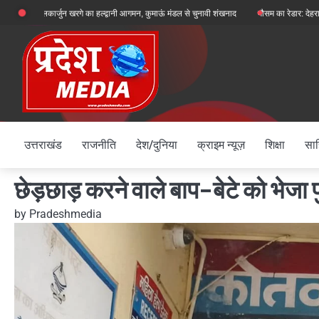
Skip
 मल्लिकार्जुन खरगे का हल्द्वानी आगमन, कुमाऊं मंडल से चुनावी शंखनाद
मौसम का रेडार: देहरादून, चमोली औ
to
content
उत्तराखंड
राजनीति
देश/दुनिया
क्राइम न्यूज़
शिक्षा
साह
छेड़छाड़ करने वाले बाप-बेटे को भेजा 
by
Pradeshmedia