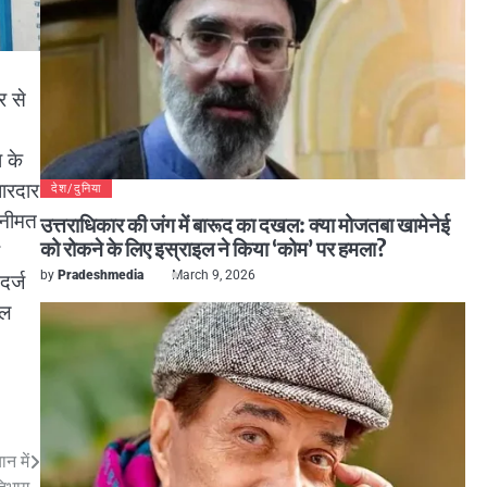
र से
ा के
ारदार
देश/दुनिया
गनीमत
उत्तराधिकार की जंग में बारूद का दखल: क्या मोजतबा खामेनेई
को रोकने के लिए इस्राइल ने किया ‘कोम’ पर हमला?
by
Pradeshmedia
March 9, 2026
दर्ज
ेल
न में