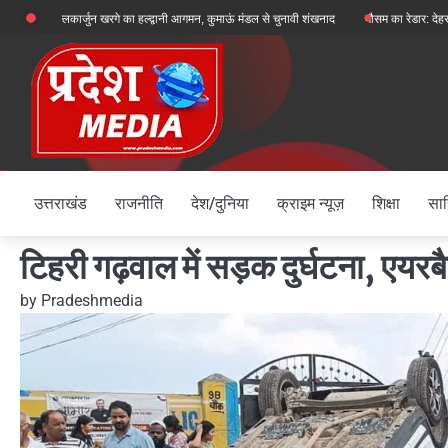
Skip
्ष मल्लिकार्जुन खरगे का हल्द्वानी आगमन, कुमाऊं मंडल से चुनावी शंखनाद
मौसम का रेडार: देहरादून, चमोली
to
content
उत्तराखंड
राजनीति
देश/दुनिया
क्राइम न्यूज़
शिक्षा
साह
टिहरी गढ़वाल में सड़क दुर्घटना, एयर
by
Pradeshmedia