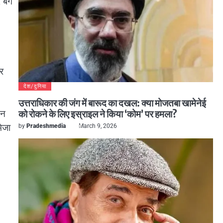
 बेग
कर
देश/दुनिया
उत्तराधिकार की जंग में बारूद का दखल: क्या मोजतबा खामेनेई
िन
को रोकने के लिए इस्राइल ने किया ‘कोम’ पर हमला?
ेजा
by
Pradeshmedia
March 9, 2026