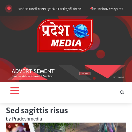
Skip
िकार्जुन खरगे का हल्द्वानी आगमन, कुमाऊं मंडल से चुनावी शंखनाद
मौसम का रेडार: देहरादून, चमोली और बागेश्वर में 
to
content
Sed sagittis risus
by
Pradeshmedia