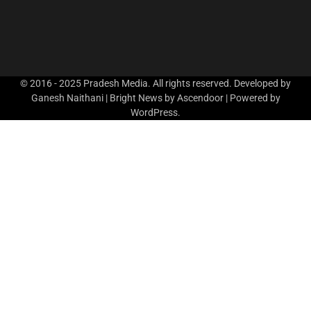
© 2016 - 2025 Pradesh Media. All rights reserved. Developed by
Ganesh Naithani | Bright News by
Ascendoor
| Powered by
WordPress
.