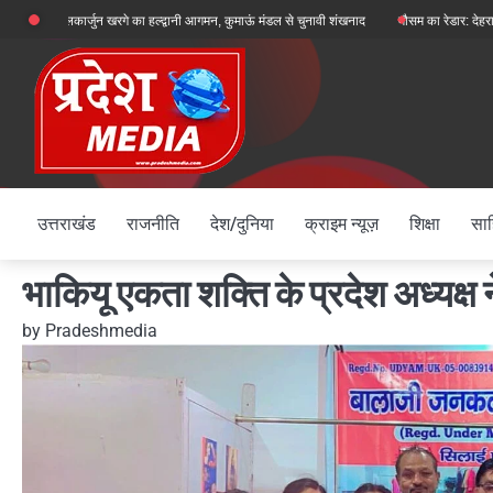
Skip
ष मल्लिकार्जुन खरगे का हल्द्वानी आगमन, कुमाऊं मंडल से चुनावी शंखनाद
मौसम का रेडार: देहरादून, चमोली औ
to
content
उत्तराखंड
राजनीति
देश/दुनिया
क्राइम न्यूज़
शिक्षा
साह
भाकियू एकता शक्ति के प्रदेश अध्यक्ष न
by
Pradeshmedia