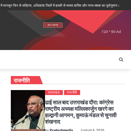
 फिर से सक्रिय, अधिकांश जिलों में हल्की से मध्यम बारिश और गरज-चमक का पूर्वानुमान।
पथरेश्वर मंदि
राजनीति
उत्तराखंड
राजनीति
ढाई साल बाद उत्तराखंड दौरा: कांग्रेस
राष्ट्रीय अध्यक्ष मल्लिकार्जुन खरगे का
हल्द्वानी आगमन, कुमाऊं मंडल से चुनावी
शंखनाद
by
Pradeshmedia
August 6, 2026