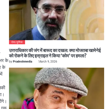
देश/दुनिया
उत्तराधिकार की जंग में बारूद का दखल: क्या मोजतबा खामेनेई
क
को रोकने के लिए इस्राइल ने किया ‘कोम’ पर हमला?
भर के
by
Pradeshmedia
March 9, 2026
ह के
ें
लकी
गा।
ोंगे।
, एक