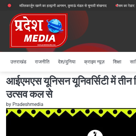
Skip
ध्यक्ष मल्लिकार्जुन खरगे का हल्द्वानी आगमन, कुमाऊं मंडल से चुनावी शंखनाद
मौसम का रेडार: देहरादून, च
to
content
उत्तराखंड
राजनीति
देश/दुनिया
क्राइम न्यूज़
शिक्षा
साह
आईएमएस यूनिसन यूनिवर्सिटी में तीन 
उत्सव कल से
by
Pradeshmedia