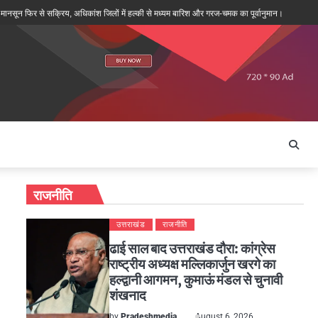
िर से सक्रिय, अधिकांश जिलों में हल्की से मध्यम बारिश और गरज-चमक का पूर्वानुमान।
पथरेश्वर मंदिर 
राजनीति
उत्तराखंड
राजनीति
ढाई साल बाद उत्तराखंड दौरा: कांग्रेस
राष्ट्रीय अध्यक्ष मल्लिकार्जुन खरगे का
हल्द्वानी आगमन, कुमाऊं मंडल से चुनावी
शंखनाद
by
Pradeshmedia
August 6, 2026