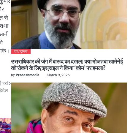
 कुमार
और
ल से
 तथा
आसानी
को
 सके।
देश/दुनिया
उत्तराधिकार की जंग में बारूद का दखल: क्या मोजतबा खामेनेई
को रोकने के लिए इस्राइल ने किया ‘कोम’ पर हमला?
by
Pradeshmedia
March 9, 2026
ई हरी
डिटेल