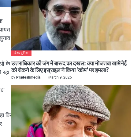
के
ंचायत
चुनाव
देश/दुनिया
उत्तराधिकार की जंग में बारूद का दखल: क्या मोजतबा खामेनेई
ओं के
को रोकने के लिए इस्राइल ने किया ‘कोम’ पर हमला?
ो रहा
by
Pradeshmedia
March 9, 2026
हां
।
कहा कि
र