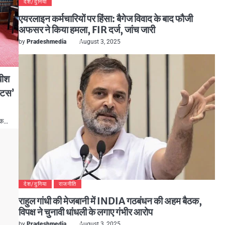
देश/दुनिया
एयरलाइन कर्मचारियों पर हिंसा: बैगेज विवाद के बाद फौजी
अफसर ने किया हमला, FIR दर्ज, जांच जारी
by
Pradeshmedia
August 3, 2025
धीश
्टिस’
 एक…
देश/दुनिया
राजनीति
राहुल गांधी की मेजबानी में INDIA गठबंधन की अहम बैठक,
विपक्ष ने चुनावी धांधली के लगाए गंभीर आरोप
by
Pradeshmedia
August 3, 2025