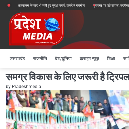
Skip
सन के बाद भी नहीं हुए सुरक्षा कार्य, खतरे में ग्रामीण
गुणवत्ता पर उठे सवाल: बदरीनाथ हाईवे पर ऑल
to
content
उत्तराखंड
राजनीति
देश/दुनिया
क्राइम न्यूज़
शिक्षा
साह
समग्र विकास के लिए जरूरी है ट्रिप
by
Pradeshmedia