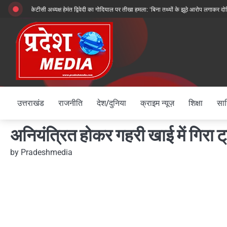
Skip
बीकेटीसी अध्यक्ष हेमंत द्विवेदी का गोदियाल पर तीखा हमला: ‘बिना तथ्यों के झूठे आरोप लगाकर दोषियों क
to
content
उत्तराखंड
राजनीति
देश/दुनिया
क्राइम न्यूज़
शिक्षा
साह
अनियंत्रित होकर गहरी खाई में गिरा 
by
Pradeshmedia