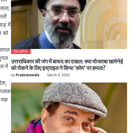
लाला,
मलों
आड़ में
ति को
धरातल
देश/दुनिया
युनल
उत्तराधिकार की जंग में बारूद का दखल: क्या मोजतबा खामेनेई
 में
को रोकने के लिए इस्राइल ने किया ‘कोम’ पर हमला?
by
Pradeshmedia
March 9, 2026
देश,
न तलाक
यज्ञ