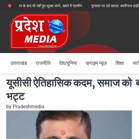
Skip
 के बाद भी नहीं हुए सुरक्षा कार्य, खतरे में ग्रामीण
गुणवत्ता पर उठे सवाल: बदरीनाथ हाईवे पर ऑल व
to
content
उत्तराखंड
राजनीति
देश/दुनिया
क्राइम न्यूज़
शिक्षा
साह
यूसीसी ऐतिहासिक कदम, समाज को बांटने
भट्ट
by
Pradeshmedia