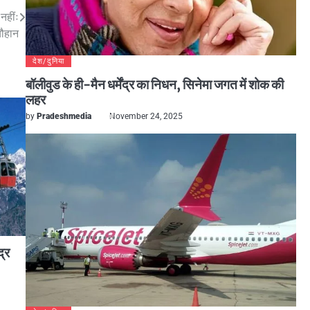
नहींः
ौहान
देश/दुनिया
बॉलीवुड के ही-मैन धर्मेंद्र का निधन, सिनेमा जगत में शोक की
लहर
by
Pradeshmedia
November 24, 2025
द्र