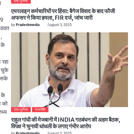
देश/दुनिया
ा
एयरलाइन कर्मचारियों पर हिंसा: बैगेज विवाद के बाद फौजी
अफसर ने किया हमला, FIR दर्ज, जांच जारी
19
by
Pradeshmedia
August 3, 2025
्पावत
,
के
 रहा
 चुके
िसके
 के
ा को
देश/दुनिया
राजनीति
्थ्य
राहुल गांधी की मेजबानी में INDIA गठबंधन की अहम बैठक,
विपक्ष ने चुनावी धांधली के लगाए गंभीर आरोप
by
Pradeshmedia
August 3, 2025