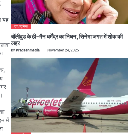
,
ने यह
देश/दुनिया
बॉलीवुड के ही-मैन धर्मेंद्र का निधन, सिनेमा जगत में शोक की
लहर
अलावा
by
Pradeshmedia
November 24, 2025
भा
ंच,
्य
नगर
ं।
 का
न में
का