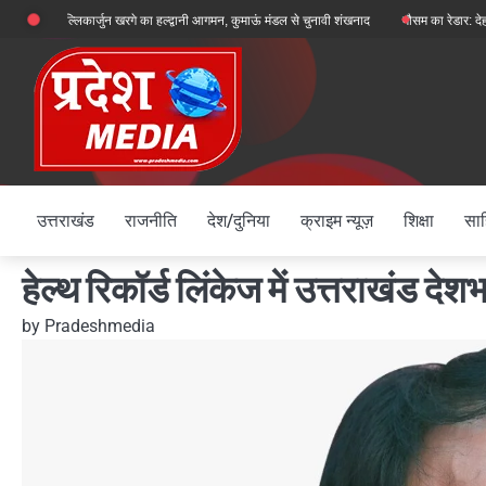
Skip
मल्लिकार्जुन खरगे का हल्द्वानी आगमन, कुमाऊं मंडल से चुनावी शंखनाद
मौसम का रेडार: देहरादून, चमोली और
to
content
उत्तराखंड
राजनीति
देश/दुनिया
क्राइम न्यूज़
शिक्षा
साह
हेल्थ रिकॉर्ड लिंकेज में उत्तराखंड देशभ
by
Pradeshmedia