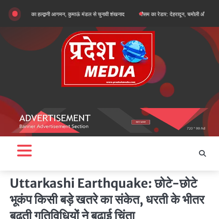
Skip
ुन खरगे का हल्द्वानी आगमन, कुमाऊं मंडल से चुनावी शंखनाद
मौसम का रेडार: देहरादून, चमोली और बागेश्वर में ऑरेंज 
to
content
Uttarkashi Earthquake: छोटे-छोटे
भूकंप किसी बड़े खतरे का संकेत, धरती के भीतर
बढ़ती गतिविधियों ने बढ़ाई चिंता