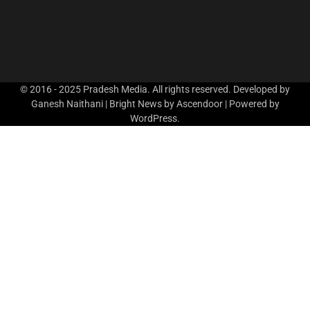
© 2016 - 2025 Pradesh Media. All rights reserved. Developed by
Ganesh Naithani | Bright News by
Ascendoor
| Powered by
WordPress
.