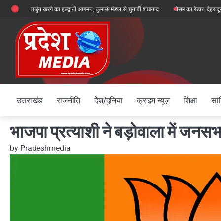
Skip
 मल्लिकार्जुन खरगे का हल्द्वानी आगमन, कुमाऊं मंडल से चुनावी शंखनाद
मौसम का रेडार: देहरादून, चमोली औ
to
content
उत्तराखंड
राजनीति
देश/दुनिया
क्राइम न्यूज़
शिक्षा
साह
भाजपा प्रत्याशी ने बड़ोवाला में जनसभ
by
Pradeshmedia