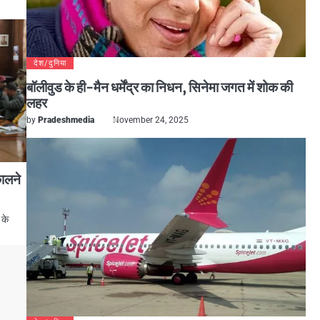
देश/दुनिया
बॉलीवुड के ही-मैन धर्मेंद्र का निधन, सिनेमा जगत में शोक की
लहर
by
Pradeshmedia
November 24, 2025
कालने
 के