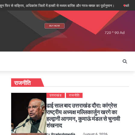
े सक्रिय, अधिकांश जिलों में हल्की से मध्यम बारिश और गरज-चमक का पूर्वानुमान।
पथरेश्वर मंदिर दोहर
राजनीति
उत्तराखंड
राजनीति
ढाई साल बाद उत्तराखंड दौरा: कांग्रेस
राष्ट्रीय अध्यक्ष मल्लिकार्जुन खरगे का
हल्द्वानी आगमन, कुमाऊं मंडल से चुनावी
शंखनाद
by
Pradeshmedia
August 6, 2026