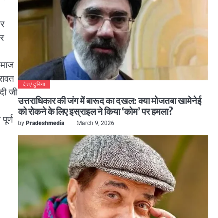
गर
तर
समाज
 रावत
देश/दुनिया
ोदी जी
उत्तराधिकार की जंग में बारूद का दखल: क्या मोजतबा खामेनेई
को रोकने के लिए इस्राइल ने किया ‘कोम’ पर हमला?
ूर्ण
by
Pradeshmedia
March 9, 2026