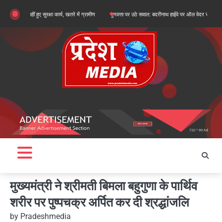
Skip
ीं हुए सुरक्षा कार्य, खतरे में ग्रामीण
गुणवत्ता पर उठे सवाल: बदरीनाथ हाईवे पर ऑल वेदर रोड के सुधारीकरण कार
to
content
मुख्यमंत्री ने श्रीमती बिमला बहुगुणा के पार्थिव
शरीर पर पुष्पचक्र अर्पित कर दी श्रद्धांजलि
by
Pradeshmedia