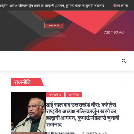
अध्यक्ष मल्लिकार्जुन खरगे का हल्द्वानी आगमन, कुमाऊं मंडल से चुनावी शंखनाद
मौसम का रेडार: देहरादून, च
राजनीति
उत्तराखंड
राजनीति
ढाई साल बाद उत्तराखंड दौरा: कांग्रेस
राष्ट्रीय अध्यक्ष मल्लिकार्जुन खरगे का
हल्द्वानी आगमन, कुमाऊं मंडल से चुनावी
शंखनाद
by
Pradeshmedia
August 6, 2026