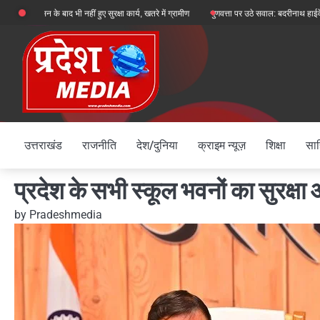
Skip
न के बाद भी नहीं हुए सुरक्षा कार्य, खतरे में ग्रामीण
गुणवत्ता पर उठे सवाल: बदरीनाथ हाईवे पर ऑल व
to
content
उत्तराखंड
राजनीति
देश/दुनिया
क्राइम न्यूज़
शिक्षा
साह
प्रदेश के सभी स्कूल भवनों का सुरक्ष
by
Pradeshmedia