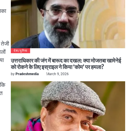
उनका
 तेजी
लों
देश/दुनिया
या
उत्तराधिकार की जंग में बारूद का दखल: क्या मोजतबा खामेनेई
को रोकने के लिए इस्राइल ने किया ‘कोम’ पर हमला?
by
Pradeshmedia
March 9, 2026
 कि
ित