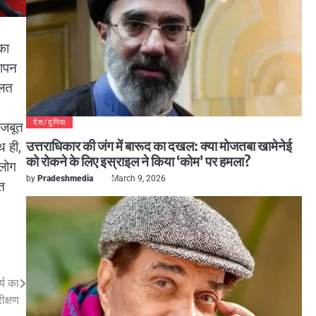
का
यापन
गलत
देश/दुनिया
मजबूत
उत्तराधिकार की जंग में बारूद का दखल: क्या मोजतबा खामेनेई
थ ही,
को रोकने के लिए इस्राइल ने किया ‘कोम’ पर हमला?
 लोग
by
Pradeshmedia
March 9, 2026
त
्य का
ीक्षण