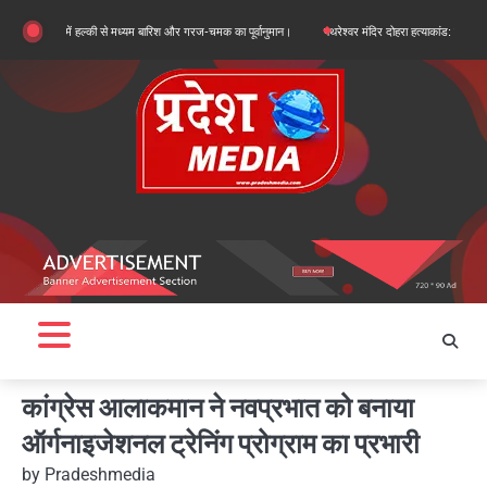
Skip
लों में हल्की से मध्यम बारिश और गरज-चमक का पूर्वानुमान।
पथरेश्वर मंदिर दोहरा हत्याकांड: गद्दी पर कब्जे की स
to
content
कांग्रेस आलाकमान ने नवप्रभात को बनाया
ऑर्गनाइजेशनल ट्रेनिंग प्रोग्राम का प्रभारी
by
Pradeshmedia