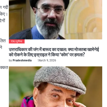
 गद्दी
 किए।
नों
ालित
देश/दुनिया
ने
उत्तराधिकार की जंग में बारूद का दखल: क्या मोजतबा खामेनेई
को रोकने के लिए इस्राइल ने किया ‘कोम’ पर हमला?
by
Pradeshmedia
March 9, 2026
दिक्कत