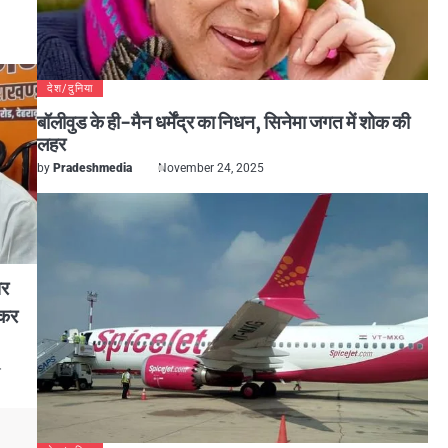
देश/दुनिया
बॉलीवुड के ही-मैन धर्मेंद्र का निधन, सिनेमा जगत में शोक की
लहर
by
Pradeshmedia
November 24, 2025
पर
ाकर
े