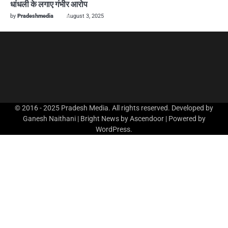
धांधली के लगाए गंभीर आरोप
by
Pradeshmedia
August 3, 2025
© 2016 - 2025 Pradesh Media. All rights reserved. Developed by
Ganesh Naithani | Bright News by
Ascendoor
| Powered by
WordPress
.