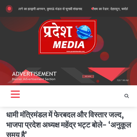
Skip
ार्जुन खरगे का हल्द्वानी आगमन, कुमाऊं मंडल से चुनावी शंखनाद
मौसम का रेडार: देहरादून, चमोली और बागेश्वर में ऑर
to
content
धामी मंत्रिमंडल में फेरबदल और विस्तार जल्द,
भाजपा प्रदेश अध्यक्ष महेंद्र भट्ट बोले- ‘अनुकूल
समय है’