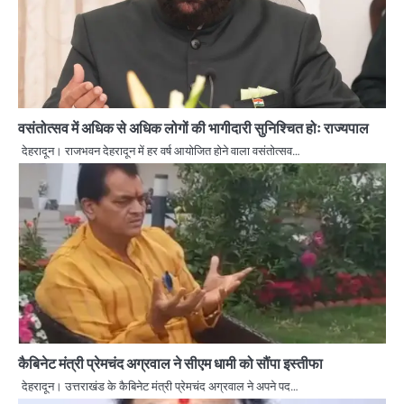
वसंतोत्सव में अधिक से अधिक लोगों की भागीदारी सुनिश्चित होः राज्यपाल
देहरादून। राजभवन देहरादून में हर वर्ष आयोजित होने वाला वसंतोत्सव…
कैबिनेट मंत्री प्रेमचंद अग्रवाल ने सीएम धामी को सौंपा इस्तीफा
देहरादून। उत्तराखंड के कैबिनेट मंत्री प्रेमचंद अग्रवाल ने अपने पद…