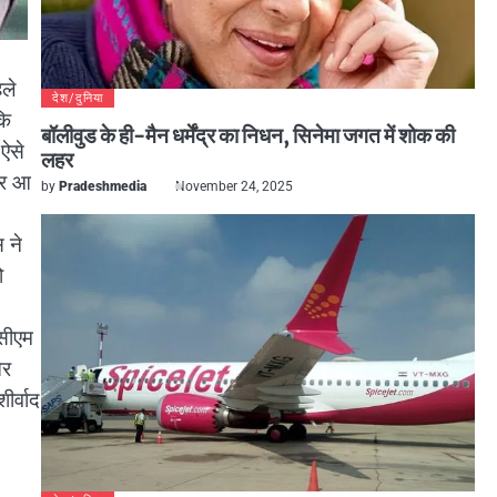
ले
देश/दुनिया
कि
बॉलीवुड के ही-मैन धर्मेंद्र का निधन, सिनेमा जगत में शोक की
 ऐसे
लहर
जर आ
by
Pradeshmedia
November 24, 2025
 ने
ो
 सीएम
और
र्वाद