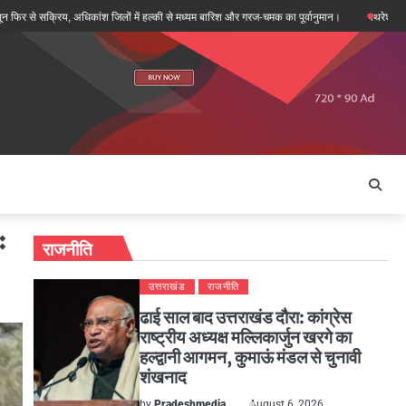
िय, अधिकांश जिलों में हल्की से मध्यम बारिश और गरज-चमक का पूर्वानुमान।
पथरेश्वर मंदिर दोहरा हत्या
ः
राजनीति
उत्तराखंड
राजनीति
ढाई साल बाद उत्तराखंड दौरा: कांग्रेस
राष्ट्रीय अध्यक्ष मल्लिकार्जुन खरगे का
हल्द्वानी आगमन, कुमाऊं मंडल से चुनावी
शंखनाद
by
Pradeshmedia
August 6, 2026