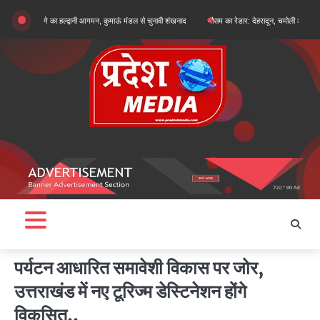
Skip
ुन खरगे का हल्द्वानी आगमन, कुमाऊं मंडल से चुनावी शंखनाद
मौसम का रेडार: देहरादून, चमोली और बागेश्वर में ऑरेंज 
to
content
पर्यटन आधारित समावेशी विकास पर जोर,
उत्तराखंड में नए टूरिज्म डेस्टिनेशन होंगे
विकसित..