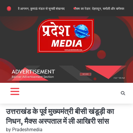
Skip
 हल्द्वानी आगमन, कुमाऊं मंडल से चुनावी शंखनाद
मौसम का रेडार: देहरादून, चमोली और बागेश्वर में ऑरेंज अलर्ट, शेष
to
content
उत्तराखंड के पूर्व मुख्यमंत्री बीसी खंडूड़ी का
निधन, मैक्स अस्पताल में ली आखिरी सांस
by
Pradeshmedia