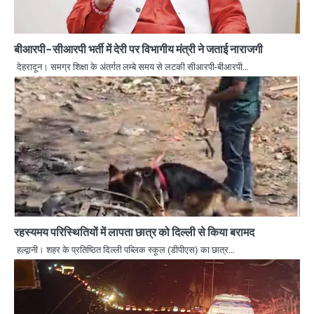
बीआरपी-सीआरपी भर्ती में देरी पर विभागीय मंत्री ने जताई नाराजगी
देहरादून। समग्र शिक्षा के अंतर्गत लम्बे समय से लटकी सीआरपी-बीआरपी…
रहस्यमय परिस्थितियों में लापता छात्र को दिल्ली से किया बरामद
हल्द्वानी। शहर के प्रतिष्ठित दिल्ली पब्लिक स्कूल (डीपीएस) का छात्र…