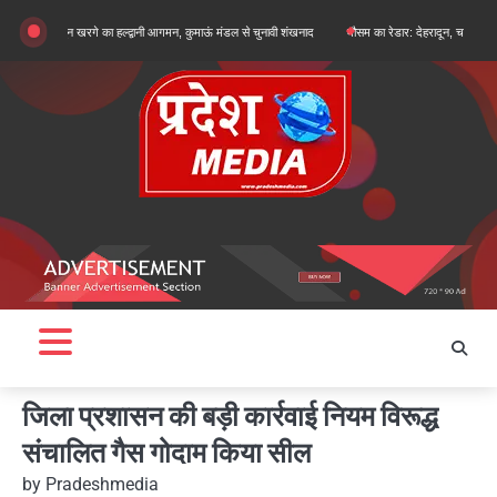
Skip
कार्जुन खरगे का हल्द्वानी आगमन, कुमाऊं मंडल से चुनावी शंखनाद
मौसम का रेडार: देहरादून, चमोली और बागेश्वर में ऑ
to
content
जिला प्रशासन की बड़ी कार्रवाई नियम विरूद्ध
संचालित गैस गोदाम किया सील
by
Pradeshmedia