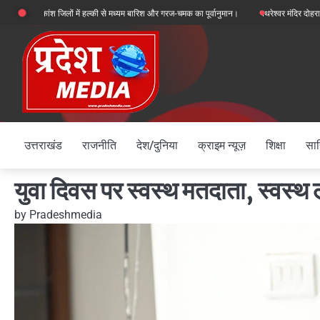
Skip
िकांश जिलों में हल्की से मध्यम बारिश और गरज-चमक का पूर्वानुमान।
पथरेश्वर मंदिर दोहरा हत्याकांड: 
to
content
उत्तराखंड
राजनीति
देश/दुनिया
क्राइम न्यूज़
शिक्षा
साह
युवा दिवस पर स्वस्थ मतदाता, स्वस्
by
Pradeshmedia