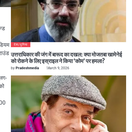
ण्ड
ेडियम
देश/दुनिया
राउंड
उत्तराधिकार की जंग में बारूद का दखल: क्या मोजतबा खामेनेई
को रोकने के लिए इस्राइल ने किया ‘कोम’ पर हमला?
by
Pradeshmedia
March 9, 2026
अलग-
को
600