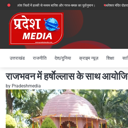
Skip
ांश जिलों में हल्की से मध्यम बारिश और गरज-चमक का पूर्वानुमान।
पथरेश्वर मंदिर दोहरा हत्याकांड: गद
to
content
उत्तराखंड
राजनीति
देश/दुनिया
क्राइम न्यूज़
शिक्षा
साह
राजभवन में हर्षाेल्लास के साथ आयोज
by
Pradeshmedia