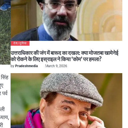
देश/दुनिया
उत्तराधिकार की जंग में बारूद का दखल: क्या मोजतबा खामेनेई
को रोकने के लिए इस्राइल ने किया ‘कोम’ पर हमला?
by
Pradeshmedia
March 9, 2026
 सिंह
ुए
पर्व
ोली
्याय,
री