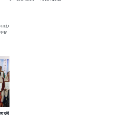
 बताई
 वजह
ष्य की