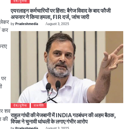
देश/दुनिया
एयरलाइन कर्मचारियों पर हिंसा: बैगेज विवाद के बाद फौजी
अफसर ने किया हमला, FIR दर्ज, जांच जारी
 लेकर
by
Pradeshmedia
August 3, 2025
ती कर
िराए
 पर
ी
देश/दुनिया
राजनीति
 पर शव
राहुल गांधी की मेजबानी में INDIA गठबंधन की अहम बैठक,
ा की
विपक्ष ने चुनावी धांधली के लगाए गंभीर आरोप
by
Pradeshmedia
August 3, 2025