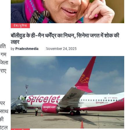
देश/दुनिया
बॉलीवुड के ही-मैन धर्मेंद्र का निधन, सिनेमा जगत में शोक की
लहर
पति
by
Pradeshmedia
November 24, 2025
े गम
 जिला
िराए
 पर
े साथ
की
 होटल