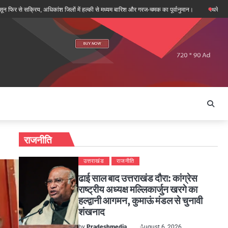
सक्रिय, अधिकांश जिलों में हल्की से मध्यम बारिश और गरज-चमक का पूर्वानुमान।
पथरेश्वर मंदिर दोहरा ह
राजनीति
उत्तराखंड
राजनीति
ढाई साल बाद उत्तराखंड दौरा: कांग्रेस
राष्ट्रीय अध्यक्ष मल्लिकार्जुन खरगे का
हल्द्वानी आगमन, कुमाऊं मंडल से चुनावी
शंखनाद
by
Pradeshmedia
August 6, 2026