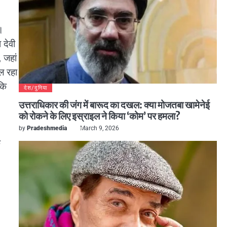
ा।
 देवी
 जहां
ल रहा
कि
देश/दुनिया
उत्तराधिकार की जंग में बारूद का दखल: क्या मोजतबा खामेनेई
को रोकने के लिए इस्राइल ने किया ‘कोम’ पर हमला?
by
Pradeshmedia
March 9, 2026
े