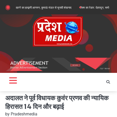
Skip
र्जुन खरगे का हल्द्वानी आगमन, कुमाऊं मंडल से चुनावी शंखनाद
मौसम का रेडार: देहरादून, चमोली और बागेश्वर में ऑरे
to
content
अदालत ने पूर्व विधायक कुवंर प्रणव की न्यायिक
हिरासत 14 दिन और बढ़ाई
by
Pradeshmedia