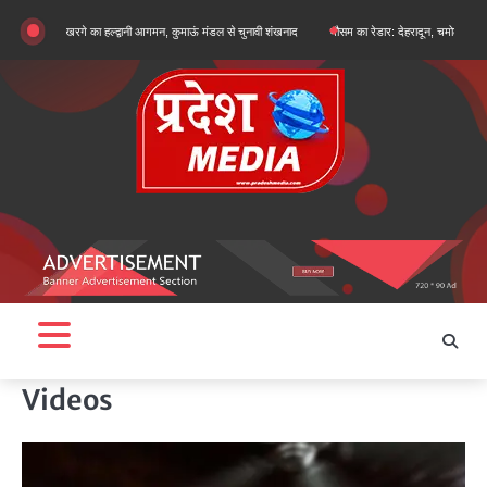
Skip
ार्जुन खरगे का हल्द्वानी आगमन, कुमाऊं मंडल से चुनावी शंखनाद
मौसम का रेडार: देहरादून, चमोली और बागेश्वर में ऑर
to
content
Videos