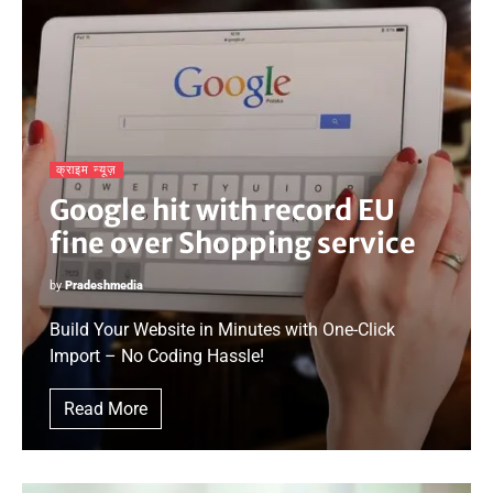
क्राइम न्यूज़
Google hit with record EU
fine over Shopping service
by
Pradeshmedia
Build Your Website in Minutes with One-Click
Import – No Coding Hassle!
Read More