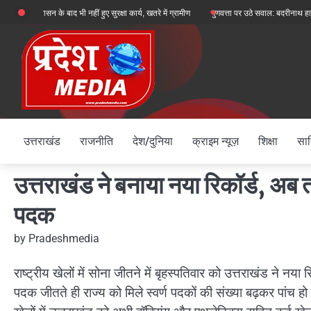
Skip
ासन के बाद भी नहीं हुए सुरक्षा कार्य, खतरे में ग्रामीण
गुणवत्ता पर उठे सवाल: बदरीनाथ हाईवे पर ऑ
to
content
उत्तराखंड
राजनीति
देश/दुनिया
क्राइम न्यूज़
शिक्षा
साह
उत्तराखंड ने बनाया नया रिकॉर्ड, अब त
पदक
by
Pradeshmedia
राष्ट्रीय खेलों में सोना जीतने में बृहस्पतिवार को उत्तराखंड ने नया 
पदक जीतते ही राज्य को मिले स्वर्ण पदकों की संख्या बढ़कर पांच हो 