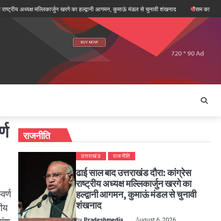
य अध्यक्ष मल्लिकार्जुन खरगे का हल्द्वानी आगमन, कुमाऊं मंडल से चुनावी शंखनाद
मौसम का रेडार: देहरादून
्ण
राजनीति
उत्तराखंड
राजनीति
ढाई साल बाद उत्तराखंड दौरा: कांग्रेस
राष्ट्रीय अध्यक्ष मल्लिकार्जुन खरगे का
वर्ण
हल्द्वानी आगमन, कुमाऊं मंडल से चुनावी
शंखनाद
रीय
by
Pradeshmedia
August 6, 2026