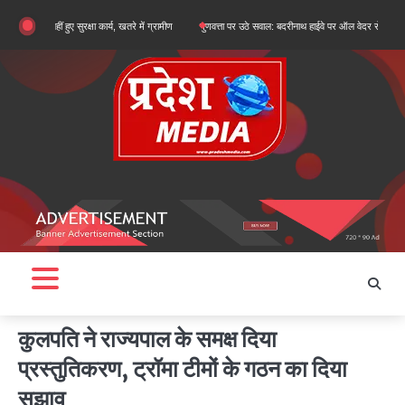
Skip
ं हुए सुरक्षा कार्य, खतरे में ग्रामीण
गुणवत्ता पर उठे सवाल: बदरीनाथ हाईवे पर ऑल वेदर रोड के सुधारीकरण कार्
to
content
कुलपति ने राज्यपाल के समक्ष दिया
प्रस्तुतिकरण, ट्रॉमा टीमों के गठन का दिया
सुझाव