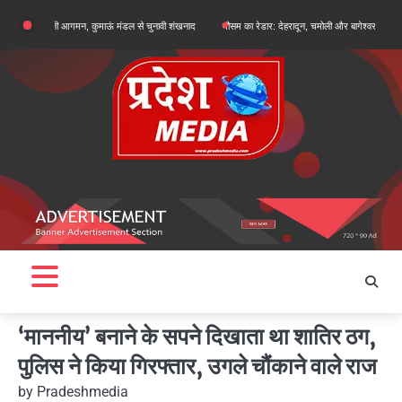
Skip
हल्द्वानी आगमन, कुमाऊं मंडल से चुनावी शंखनाद
मौसम का रेडार: देहरादून, चमोली और बागेश्वर में ऑरेंज अलर्ट, शेष 
to
content
‘माननीय’ बनाने के सपने दिखाता था शातिर ठग,
पुलिस ने किया गिरफ्तार, उगले चौंकाने वाले राज
by
Pradeshmedia