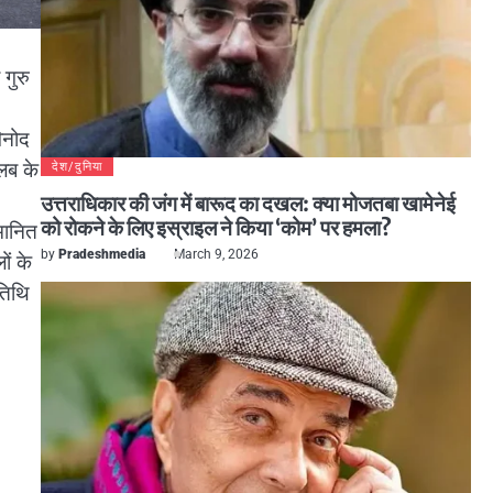
गुरु
िनोद
लब के
देश/दुनिया
उत्तराधिकार की जंग में बारूद का दखल: क्या मोजतबा खामेनेई
को रोकने के लिए इस्राइल ने किया ‘कोम’ पर हमला?
मानित
by
Pradeshmedia
March 9, 2026
ों के
अतिथि