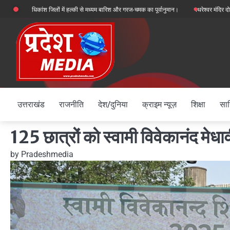
Skip
 अधिकांश जिलों में हल्की से मध्यम बारिश और गरज-चमक का पूर्वानुमान।
पथरेश्वर मंदिर दोहरा हत्याकां
to
content
उत्तराखंड
राजनीति
देश/दुनिया
क्राइम न्यूज़
शिक्षा
साह
125 छात्रों को स्वामी विवेकानंद मेधा
by
Pradeshmedia